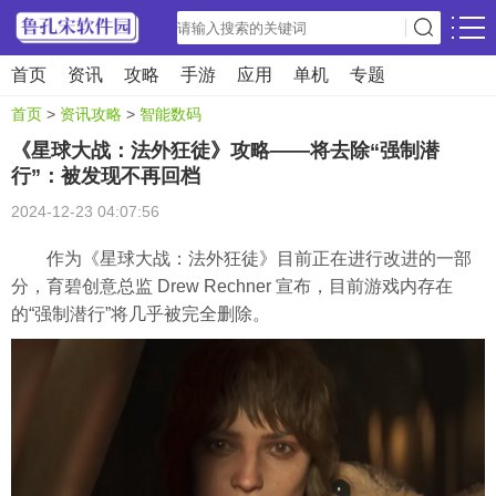
首页
资讯
攻略
手游
应用
单机
专题
首页
>
资讯攻略
>
智能数码
《星球大战：法外狂徒》攻略——将去除“强制潜
行”：被发现不再回档
2024-12-23 04:07:56
作为《星球大战：法外狂徒》目前正在进行改进的一部
分，育碧创意总监 Drew Rechner 宣布，目前游戏内存在
的“强制潜行”将几乎被完全删除。