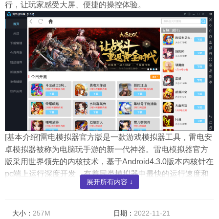
行，让玩家感受大屏、便捷的操控体验。
[基本介绍]雷电模拟器官方版是一款游戏模拟器工具，雷电安
卓模拟器被称为电脑玩手游的新一代神器。雷电模拟器官方
版采用世界领先的内核技术，基于Android4.3.0版本内核针在
pc端上运行深度开发，有着同类模拟器中最快的运行速度和
展开所有内容 ↓
最稳定的性能。玩家可以通过它在电脑上玩手机游戏，感受
更大的屏幕、更快的速度以及更完美的操控体验。
大小：
257M
日期：
2022-11-21
[软件功能]