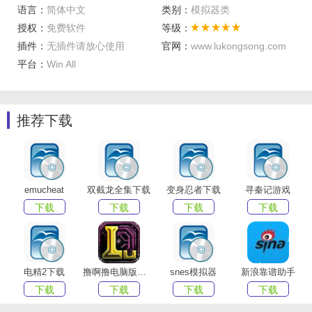
语言：
简体中文
类别：
模拟器类
【完美的操控性能】
授权：
免费软件
等级：
键盘鼠标玩游戏，操作简单方便，单手秒杀手机党
插件：
无插件请放心使用
官网：
www.lukongsong.com
【任性的无限多开】
平台：
Win All
挂机，小号多款游戏一起同时不受限制
【全新的性能之王】
强大兼容各类游戏、操控顺畅、稳定高效
推荐下载
emucheat
双截龙全集下载
变身忍者下载
寻秦记游戏
下载
下载
下载
下载
[闪电模拟器正式版使用教程]
雷电模拟器怎么下载应用？
电精2下载
撸啊撸电脑版下载
snes模拟器
新浪靠谱助手
1、首先下载要安装的apk文件，并且记好这个文件所在的位
下载
下载
下载
下载
置。